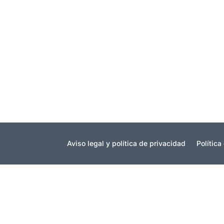
RHSaludable
Una empresa saludable es aquella en la qu
departamentos comerciales. Sobre ellos reca
Aviso legal y política de privacidad
Política