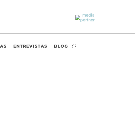
IAS
ENTREVISTAS
BLOG
esa. Este Jueves impartí mi ponencia " "
ntan la...