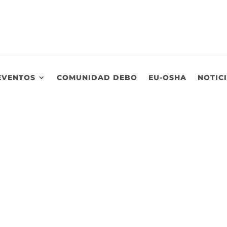
EVENTOS
COMUNIDAD DEBO
EU-OSHA
NOTIC
ero permíteme que haga una breve incursión en el mundo de la empr
to de la productividad" , en la cual hablaba de las claves que aume