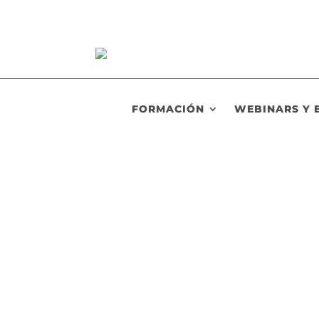
FORMACIÓN
WEBINARS Y 
RHSaludable
Empecé hablando de ventas en este Blog, p
Optitud en la empresa; claves para el aumen