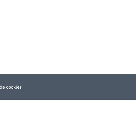
e sus integrantes lo son. Donde mayores y más urgentes son las d
e gran parte del futuro de la organización. Es en ellos donde mayo
 de cookies