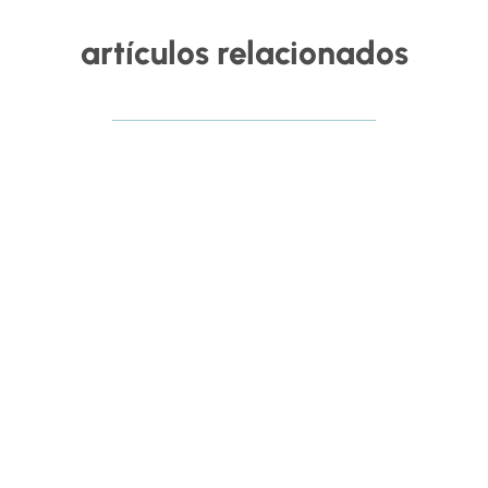
artículos relacionados
RHSaludable
La inteligencia artificial ya está transformando la
forma en la que las organizaciones gestionan el
talento, pero su impacto en el equilibrio laboral y
personal dependerá de cómo se implemente. Esta ha