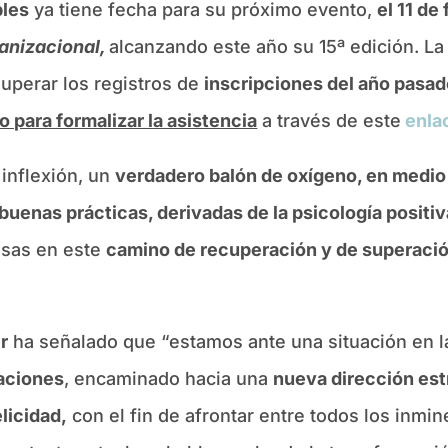
bles
ya tiene fecha para su próximo evento,
el 11 de
ganizacional,
alcanzando este año su 15ª edición. La 
uperar los registros de
inscripciones del año pasad
o para formalizar la asistencia
a través de este
enla
 inflexión, un
verdadero balón de oxígeno, en medio d
s buenas prácticas, derivadas de la psicología positi
esas en este
camino de recuperación y de superació
r
ha señalado que “estamos ante una situación en l
aciones
, encaminado hacia una
nueva dirección est
elicidad,
con el fin de afrontar entre todos los inmi