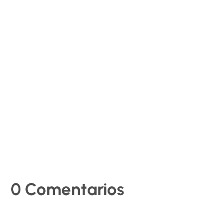
RHSaludable
La Agencia Europea para la Seguridad y la Salud en el
Trabajo (EU-OSHA) ha publicado un nuevo informe
que analiza el papel de las inspecciones laborales y
los servicios de prevención en el fortalecimiento del
cumplimiento de la normativa de seguridad y salud en
el...
0 Comentarios