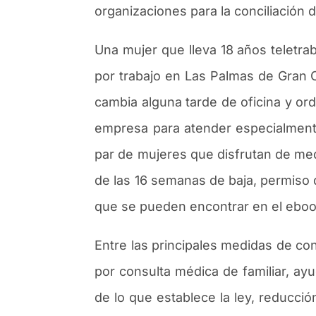
organizaciones para la conciliaci
ó
n d
Una mujer que lleva 18 a
ñ
os teletra
por trabajo en Las Palmas de Gran 
cambia alguna tarde de oficina y or
empresa para atender especialmente
par de mujeres que disfrutan de med
de las 16 semanas de baja, permiso d
que se pueden encontrar en el ebo
Entre las principales medidas de conc
por consulta m
é
dica de familiar, a
de lo que establece la ley, reducci
ó