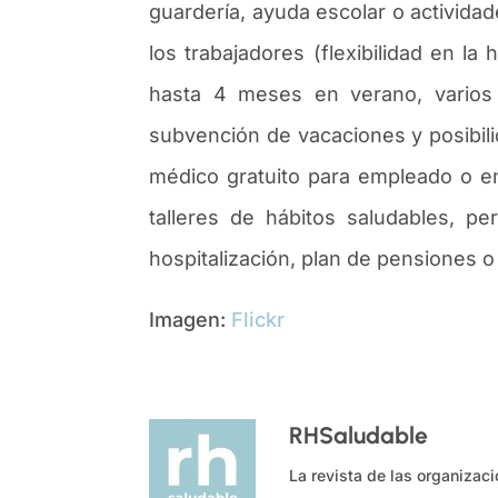
guarder
í
a, ayuda escolar o actividad
los trabajadores (flexibilidad en la
hasta 4 meses en verano, varios 
subvenci
ó
n de vacaciones y posibil
m
é
dico gratuito para empleado o e
talleres de h
á
bitos saludables, pe
hospitalizaci
ó
n, plan de pensiones o
Imagen:
Flickr
RHSaludable
La revista de las organizac