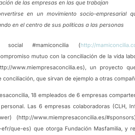
iación de las empresas en las que trabajan
onvertirse en un movimiento socio-empresarial 
ando en el centro de sus políticas a las personas
 social #mamiconcilia (
http://mamiconcilia.
compromiso mutuo con la conciliaci
ó
n de la vida la
http://www.miempresaconcilia.es), un proyecto 
 conciliaci
ó
n, que sirvan de ejemplo a otras compa
ñ
saconcilia, 18 empleados de 6 empresas comparten
 y personal. Las 6 empresas colaboradoras (CLH, I
er) (http://www.miempresaconcilia.es/#sponsors
va-efr/que-es) que otorga Fundaci
ó
n Masfamilia, y 