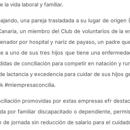
e la vida laboral y familiar.
bajando, una pareja trasladada a su lugar de origen 
Canaria, un miembro del Club de voluntarios de la
denador por hospital y nariz de payaso, un padre que
 a uno de sus tres hijos que tiene una enfermeda
idas de conciliaci
ó
n para competir en nataci
ó
n y ru
e lactancia y excedencia para cuidar de sus hijos g
ok #miempresaconcilia.
iliaci
ó
n promovidas por estas empresas efr destaca
yuda por familiar discapacitado o dependiente, permi
n de jornada sin reducci
ó
n de salario para el cuida