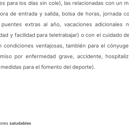
es para los d
í
as sin cole), las relacionadas con un 
 hora de entrada y salida, bolsa de horas, jornada c
puentes extras al a
ñ
o, vacaciones adicionales no
idad y facilidad para teletrabajar) o con el cuidado
n condiciones ventajosas, tambi
é
n para el c
ó
nyuge 
rmiso por enfermedad grave, accidente, hospitaliz
 medidas para el fomento del deporte).
iones
saludables