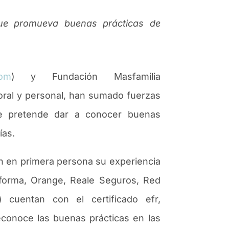
que promueva buenas prácticas de
com
) y Fundaci
ó
n Masfamilia
boral y personal, han sumado fuerzas
que pretende dar a conocer buenas
í
as.
 en primera persona su experiencia
nforma, Orange, Reale Seguros, Red
)
cuentan con el certificado efr,
reconoce las buenas pr
á
cticas en las