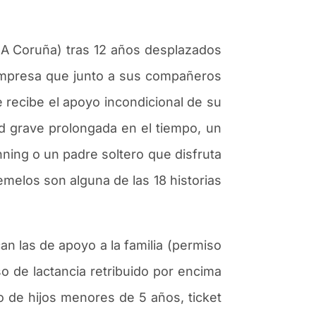
(A Coru
ñ
a) tras 12 a
ñ
os desplazados
 empresa que junto a sus compa
ñ
eros
 recibe el apoyo incondicional de su
d grave prolongada en el tiempo, un
nning o un padre soltero que disfruta
emelos son alguna de las 18 historias
n las de apoyo a la familia (permiso
so de lactancia retribuido por encima
do de hijos menores de 5 a
ñ
os, ticket