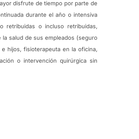
mayor disfrute de tiempo por parte de
ontinuada durante el a
ñ
o o intensiva
 retribuidas o incluso retribuidas,
 de la salud de sus empleados (seguro
e hijos, fisioterapeuta en la oficina,
aci
ó
n o intervenci
ó
n quir
ú
rgica sin