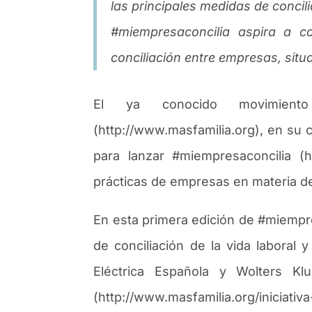
las principales medidas de concil
#miempresaconcilia aspira a c
conciliación entre empresas, situ
El ya conocido movimiento
(http://www.masfamilia.org), en su 
para lanzar #miempresaconcilia (
pr
á
cticas de empresas en materia de
En esta primera edici
ó
n de #miempre
de conciliaci
ó
n de la vida laboral
El
é
ctrica Espa
ñ
ola y Wolters Kluw
(http://www.masfamilia.org/iniciati