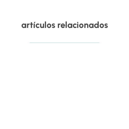
artículos relacionados
RHSaludable
La inteligencia artificial ya está transformando la
forma en la que las organizaciones gestionan el