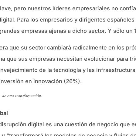
lave, pero nuestros líderes empresariales no confí
igital. Para los empresarios y dirigentes españole
randes empresas ajenas a dicho sector. Y sólo un 15
era que su sector cambiará radicalmente en los pró
irma que sus empresas necesitan evolucionar para t
vejecimiento de la tecnología y las infraestructuras
 inversión en innovación (26%).
 de esta transformación.
obal
disrupción digital es una cuestión de negocio que es
n y “transformará los modelos de negocio y flujos 