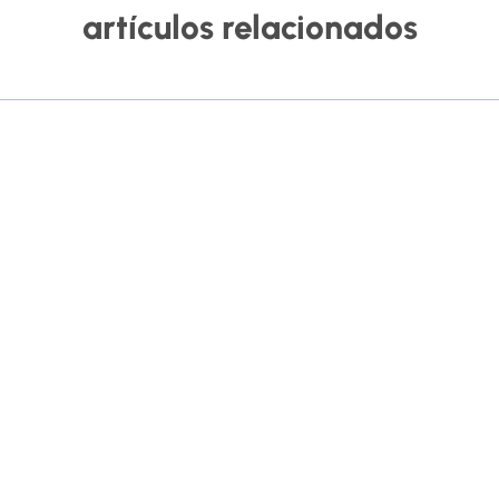
artículos relacionados
rma en la que las organizaciones gestionan el talento, pero su impac
es conclusiones del IV Encuentro Anual de...