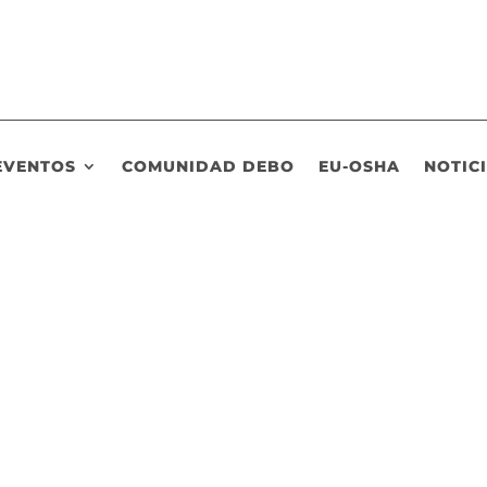
EVENTOS
COMUNIDAD DEBO
EU-OSHA
NOTIC
n el Trabajo (INSST), órgano público científico-técnico de referenc
nal de la lucha por los derechos las Mujeres con la celebración de