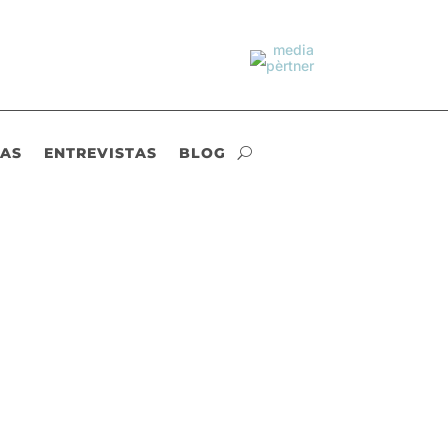
IAS
ENTREVISTAS
BLOG
ia en prevención de riesgos laborales, ha
 una...