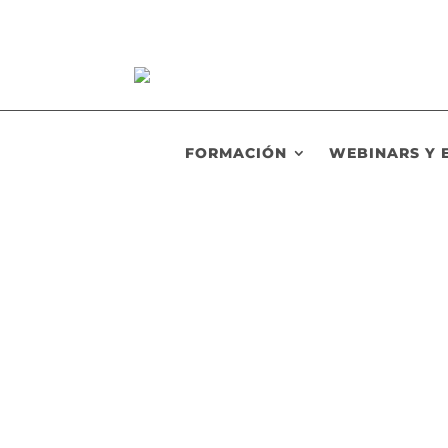
FORMACIÓN
WEBINARS Y 
RHSaludable
El Instituto Nacional de Seguridad y Salud e
comenzado ya a conmemorar el Día Internacio