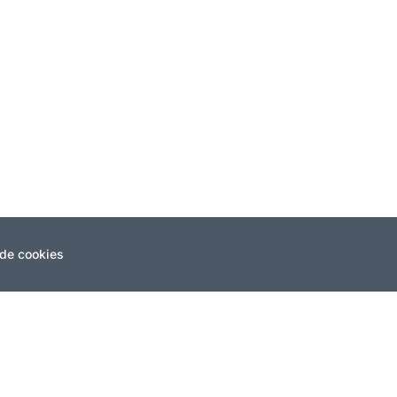
blicas valencianas han firmado en Castellón la carta de adhesión a
 en motor en el ámbito de la promoción de la salud en la Comunida
 de cookies