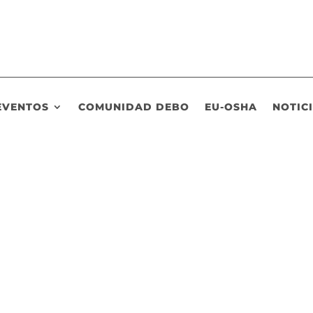
EVENTOS
COMUNIDAD DEBO
EU-OSHA
NOTIC
de los proyectos impulsados por la Organización Mundial de la Sa
anas que forman parte de esta red han desarrollado para este día ac