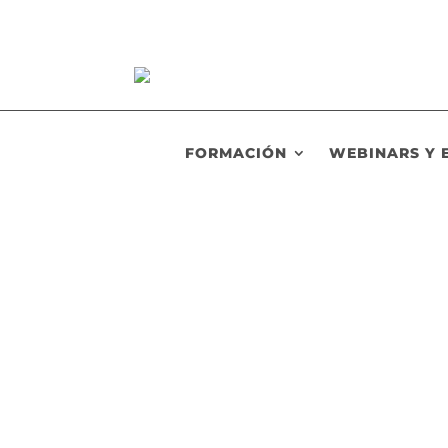
FORMACIÓN
WEBINARS Y 
RHSaludable
Las Universidades Saludables forman parte 
esta línea, las cinco Universidades Valenci