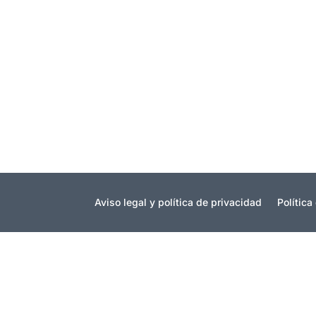
RHSaludable
Los rectores de las cinco universidades pú
Públicas Saludables creada para convertirse
Aviso legal y política de privacidad
Política