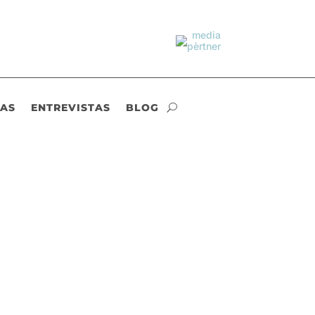
IAS
ENTREVISTAS
BLOG
lud para fomentar entornos saludables. En
tividades...