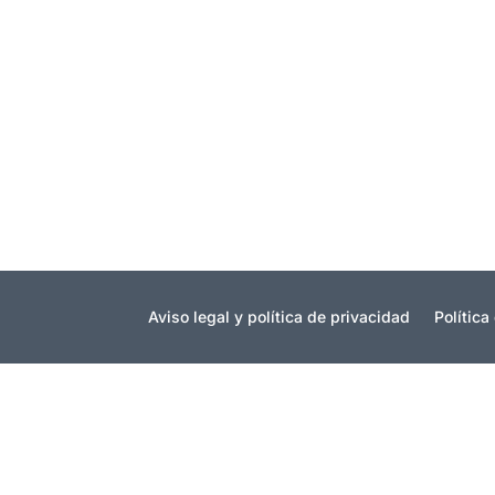
RHSaludable
Hero España llevará a cabo a lo largo de es
alimentación ha firmado un convenio de col
Aviso legal y política de privacidad
Política