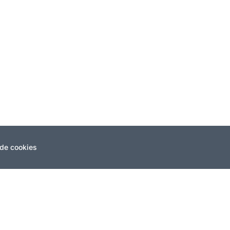
te año diferentes acciones de concienciación para prevenir el cánc
aboración con la Asociación Española de Lucha Contra el Cáncer (A
 de cookies