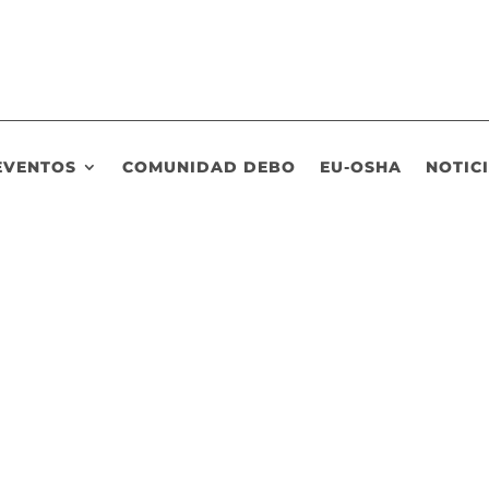
EVENTOS
COMUNIDAD DEBO
EU-OSHA
NOTIC
r, explicó ayer que la utilización de herramientas útiles que foment
a nutrición equilibrada, mejoran la calidad de vida de los trabajadore