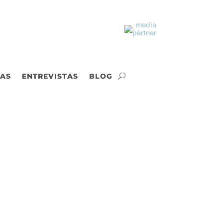
IAS
ENTREVISTAS
BLOG
en hábitos de vida saludables entre la
s y...