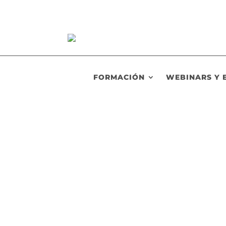
FORMACIÓN
WEBINARS Y 
RHSaludable
Lucía Barrachina, coach de salud y bienesta
plantilla, como el deporte, la prevención o l