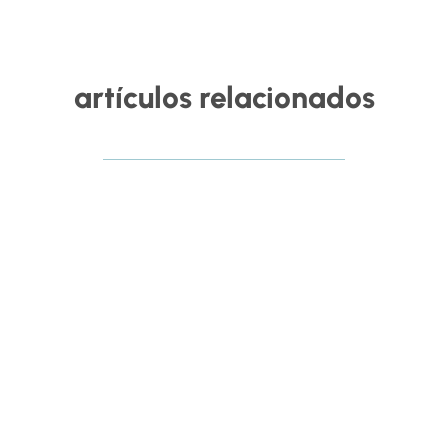
artículos relacionados
RHSaludable
La inteligencia artificial ya está transformando la
forma en la que las organizaciones gestionan el