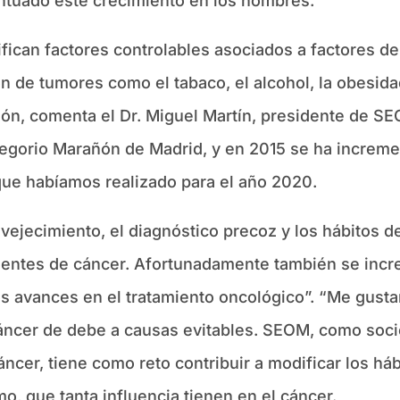
ntuado este crecimiento en los hombres.
ifican factores controlables asociados a factores 
ón de tumores como el tabaco, el alcohol, la obesida
ión, comenta el Dr. Miguel Martín, presidente de SE
Gregorio Marañón de Madrid, y en 2015 se ha incre
 que habíamos realizado para el año 2020.
nvejecimiento, el diagnóstico precoz y los hábitos 
entes de cáncer. Afortunadamente también se increm
os avances en el tratamiento oncológico”. “Me gustar
cáncer de debe a causas evitables. SEOM, como soci
áncer, tiene como reto contribuir a modificar los h
mo, que tanta influencia tienen en el cáncer.