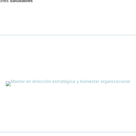
iones
saludables