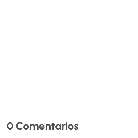
RHSaludable
La Agencia Europea para la Seguridad y la Salud en el
Trabajo (EU-OSHA) ha publicado un nuevo informe
que analiza el papel de las inspecciones laborales y
los servicios de prevención en el fortalecimiento del
cumplimiento de la normativa de seguridad y salud en
el...
0 Comentarios